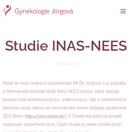
Studie INAS-NEES
05.05.2025
Nově se naše ordinace Gynekologie MUDr. Jörgová s.r.o. připojila
k Mezinárodní klinické studii INAS-NEES (lpsos), která sleduje
bezpečnosti kombinované p.o. antikoncepce. Jde o neintervenční
klinickou studii, kterou na mezinárodní úrovni zaštiťuje společnost
ZEG Berlin.
https://zeg-berlin.de/.
V Česká republice je projekt
realizován společností lpos. Cílem studie je získat vzorek 5000