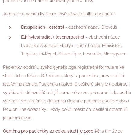
pacientek, které budou sledovány po dva roky.
Jedná se o pacientky, které nově užívají pilulku obsahující:
Drospirenon + estetrol
- obchodní název: Drovelis
Ethinylestradiol + levonorgestrel
- obchodní název
Lydisilka, Asumate, Ebelya, Lirien, Loette, Minisiston,
Triquilar, Tri-Regol, Seasonique, Leverette, Microgynon
Pacientky obdrží u svého gynekologa registrační formuláře ke
studii. Jde o leták s QR kódem, který si pacientka přes mobilní
telefon naskenuje. Pacientka následně veškeré aktivity (registraci,
vyplňování dotazníků) řeší již sama nebo ve spolupráci s Ipsos. Po
vyplnění registračního dotazníku dostane pacientka během dvou
let 4 on-line dotazníky – vždy po 6ti měsících. Zasílání dotazníků
je automatické.
Odměna pro pacientky za celou studii je
1300 Kč
, s tím že za