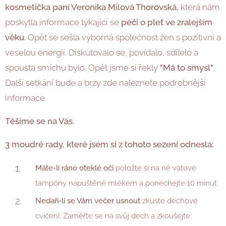
kosmetička paní Veronika Milová Thorovská,
která nám
poskytla informace týkající se
péči o pleť ve zralejším
věku.
Opět se sešla výborná společnost žen s pozitivní a
veselou energií. Diskutovalo se, povídalo, sdílelo a
spousta smíchu bylo. Opět jsme si řekly
"
Má to smysl"
.
Další setkání bude a brzy zde naleznete podrobnější
informace.
Těšíme se na Vás.
3 moudré rady, které jsem si z tohoto sezení odnesla:
Máte-li ráno oteklé oči
položte si na ně vatové
tampóny napuštěné mlékem a ponechejte 10 minut.
Nedaří-li se Vám večer usnout
zkuste dechové
cvičení. Zaměřte se na svůj dech a zkoušejte