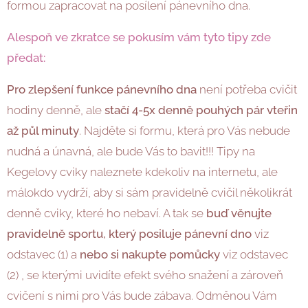
formou zapracovat na posílení pánevního dna.
Alespoň ve zkratce se pokusím vám tyto tipy zde
předat:
Pro zlepšení funkce pánevního dna
není potřeba cvičit
hodiny denně, ale
stačí 4-5x denně pouhých pár vteřin
až půl minuty
. Najděte si formu, která pro Vás nebude
nudná a únavná, ale bude Vás to bavit!!! Tipy na
Kegelovy cviky naleznete kdekoliv na internetu, ale
málokdo vydrží, aby si sám pravidelně cvičil několikrát
denně cviky, které ho nebaví. A tak se
buď věnujte
pravidelně sportu, který posiluje pánevní dno
viz
odstavec (1) a
nebo si nakupte pomůcky
viz odstavec
(2) , se kterými uvidíte efekt svého snažení a zároveň
cvičení s nimi pro Vás bude zábava. Odměnou Vám