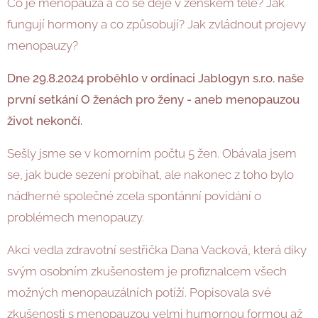
Co je menopauza a co se děje v ženském těle? Jak
fungují hormony a co způsobují? Jak zvládnout projevy
menopauzy?
Dne 29.8.2024 proběhlo v ordinaci Jablogyn s.r.o. naše
první setkání O ženách pro ženy - aneb menopauzou
život nekončí.
Sešly jsme se v komorním počtu 5 žen. Obávala jsem
se, jak bude sezení probíhat, ale nakonec z toho bylo
nádherné společné zcela spontánní povídání o
problémech menopauzy.
Akci vedla zdravotní sestřička Dana Vacková, která díky
svým osobním zkušenostem je profiznalcem všech
možných menopauzálních potíží. Popisovala své
zkušenosti s menopauzou velmi humornou formou až