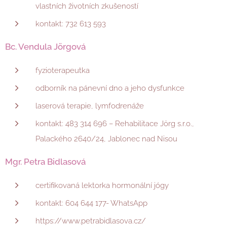
vlastních životních zkušeností
kontakt: 732 613 593
Bc. Vendula Jörgová
fyzioterapeutka
odborník na pánevní dno a jeho dysfunkce
laserová terapie, lymfodrenáže
kontakt: 483 314 696 – Rehabilitace Jörg s.r.o.,
Palackého 2640/24, Jablonec nad Nisou
Mgr. Petra Bidlasová
certifikovaná lektorka hormonální jógy
kontakt: 604 644 177- WhatsApp
https://www.petrabidlasova.cz/