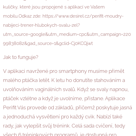
kuličky, které jsou propojené s aplikací ve Vašem
mobilu.
Odkaz zde: https://www.desirel.cz/perifit-moudry-
nabijeci-trener-hlubokych-svalu-zel?
utm_source=google&utm_medium=cpc&utm_campaign=220
99838082&gad_source=1&gclid=Cj0KCQjwt
Jak to funguje?
V aplikaci navržené pro smartphony musíme přimět
malého ptáčka letět. K letu ho donutíte stahováním a
uvolňováním vaginálních svalů. Když se svaly napnou,
ptáček vzlétne a když je uvolníme, přistane. Aplikace
Perifit Vás provede od základů, přičemž poskytuje jasná
a jednoduchá vysvětlení pro každý cvik. Nabízí také
rady, jak vylepšit svůj trénink. Celá sada cvičení, tedy
všech 6 tréninkových programů, je dostupná pro