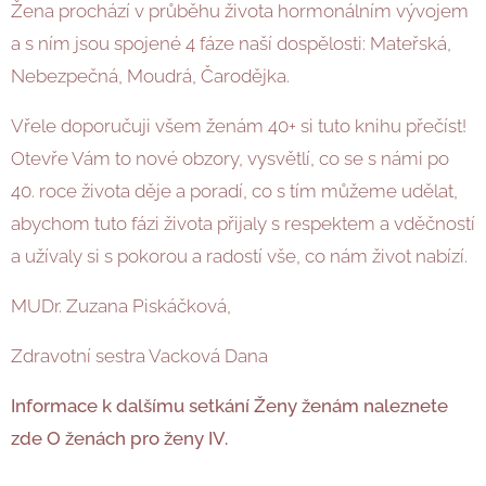
Žena prochází v průběhu života hormonálním vývojem
a s ním jsou spojené 4 fáze naší dospělosti: Mateřská,
Nebezpečná, Moudrá, Čarodějka.
Vřele doporučuji všem ženám 40+ si tuto knihu přečíst!
Otevře Vám to nové obzory, vysvětlí, co se s námi po
40. roce života děje a poradí, co s tím můžeme udělat,
abychom tuto fázi života přijaly s respektem a vděčností
a užívaly si s pokorou a radostí vše, co nám život nabízí.
MUDr. Zuzana Piskáčková,
Zdravotní sestra Vacková Dana
Informace k dalšímu setkání Ženy ženám naleznete
zde O ženách pro ženy IV.