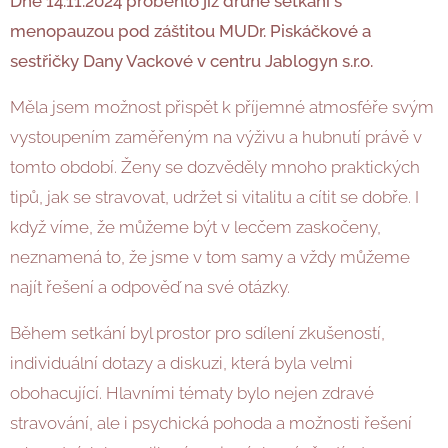
Dne 14.11.2024 proběhlo již druhé setkání s
menopauzou pod záštitou MUDr. Piskáčkové a
sestřičky Dany Vackové v centru Jablogyn s.r.o.
Měla jsem možnost přispět k příjemné atmosféře svým
vystoupením zaměřeným na výživu a hubnutí právě v
tomto období. Ženy se dozvěděly mnoho praktických
tipů, jak se stravovat, udržet si vitalitu a cítit se dobře. I
když víme, že můžeme být v lecčem zaskočeny,
neznamená to, že jsme v tom samy a vždy můžeme
najít řešení a odpověď na své otázky.
Během setkání byl prostor pro sdílení zkušeností,
individuální dotazy a diskuzi, která byla velmi
obohacující. Hlavními tématy bylo nejen zdravé
stravování, ale i psychická pohoda a možnosti řešení