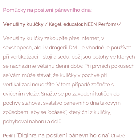
Pomůcky na posílení pánevního dna:
Venušiny kuličky
/ Kegel. educator, NEEN Periform+/
Venušiny kuličky zakoupíte přes internet, v
sexshopech, ale i v drogerii DM. Je vhodné je používat
při vertikalizaci - stoji a sedu, což jsou polohy ve kterých
se nacházíme většinu denní doby. Při prvních pokusech
se Vám může stávat, že kuličky v pochvě při
vertikalizaci neudržíte. V tom případě začněte s
cvičením vleže. Snažte se po zavedení kuliček do
pochvy stahovat svalstvo pánevního dna takovým
způsobem, aby se "ocásek", který ční z kuličky,
pohyboval nahoru a dolů.
"Digihra na posílení pánevního dna"
Perifit
Chytré