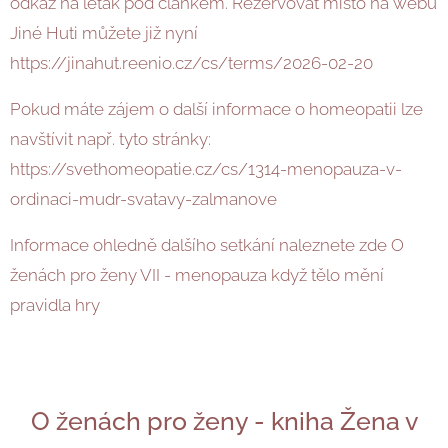
odkaz na leták pod článkem. Rezervovat místo na webu
Jiné Huti můžete již nyní
https://jinahut.reenio.cz/cs/terms/2026-02-20
Pokud máte zájem o další informace o homeopatii lze
navštívit např. tyto stránky:
https://svethomeopatie.cz/cs/1314-menopauza-v-
ordinaci-mudr-svatavy-zalmanove
Informace ohledně dalšího setkání naleznete zde O
ženách pro ženy VII - menopauza když tělo mění
pravidla hry
O ženách pro ženy - kniha Žena v