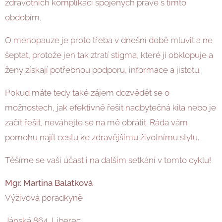
zdravotních komplikací spojených právě s tímto
obdobím.
O menopauze je proto třeba v dnešní době mluvit a ne
šeptat, protože jen tak ztratí stigma, které ji obklopuje a
ženy získají potřebnou podporu, informace a jistotu.
Pokud máte tedy také zájem dozvědět se o
možnostech, jak efektivně řešit nadbytečná kila nebo je
začít řešit, neváhejte se na mě obrátit. Ráda vám
pomohu najít cestu ke zdravějšímu životnímu stylu.
Těšíme se vaši účast i na dalším setkání v tomto cyklu!
Mgr. Martina Balatková
Výživová poradkyně
Jánská 864, Liberec