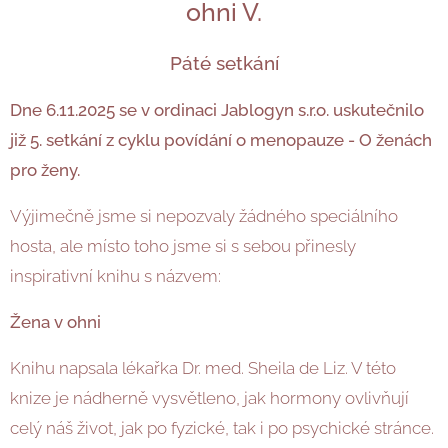
ohni V.
Páté setkání
Dne 6.11.2025 se v ordinaci Jablogyn s.r.o. uskutečnilo
již 5.
setkání z cyklu povídání o menopauze - O ženách
pro ženy.
Výjimečně jsme si nepozvaly žádného speciálního
hosta, ale místo toho jsme si s sebou přinesly
inspirativní knihu s názvem:
Žena v ohni
Knihu napsala lékařka Dr. med. Sheila de Liz. V této
knize je nádherně vysvětleno, jak hormony ovlivňují
celý náš život, jak po fyzické, tak i po psychické stránce.