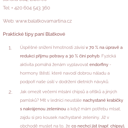
Tel: + 420 604 543 360
Web: www.balatkovamartina.cz
Praktické tipy paní Blatkové
Úspěšné snížení hmotnosti závisí
v 70 % na úpravě a
redukci příjmu potravy a 30 % činí pohyb
. Fyzická
aktivita pomáhá ženám vyplavovat
endorfiny
-
hormony štěstí, které navodí dobrou náladu a
podpoří naše úsilí v dodržení dietních návyků.
Jak omezit večerní mlsání chipsů a oříšků a jiných
pamlsků? Mít v lednici neustále
nachystané krabičky
s nakrájenou zeleninou
a když mám potřebu mlsat,
zajdu si pro kousek nachystané zeleniny. Již v
obchodě myslet na to, že
co nechci jíst (např. chipsy),