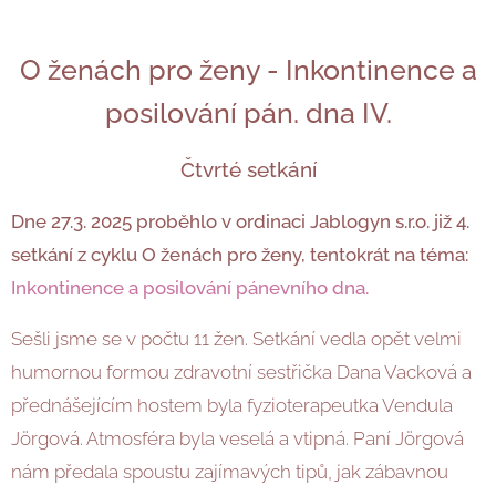
O ženách pro ženy - Inkontinence a
posilování pán. dna IV.
Čtvrté setkání
Dne 27.3. 2025 proběhlo v ordinaci Jablogyn s.r.o. již 4.
setkání z cyklu O ženách pro ženy, tentokrát na téma:
Inkontinence a posilování pánevního dna.
Sešli jsme se v počtu 11 žen. Setkání vedla opět velmi
humornou formou zdravotní sestřička Dana Vacková a
přednášejícím hostem byla fyzioterapeutka Vendula
Jörgová. Atmosféra byla veselá a vtipná. Paní Jörgová
nám předala spoustu zajímavých tipů, jak zábavnou