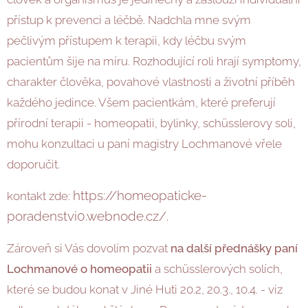
přístup k prevenci a léčbě. Nadchla mne svým
pečlivým přístupem k terapii, kdy léčbu svým
pacientům šije na míru. Rozhodující roli hrají symptomy,
charakter člověka, povahové vlastnosti a životní příběh
každého jedince. Všem pacientkám, které preferují
přírodní terapii - homeopatii, bylinky, schüsslerovy soli,
mohu konzultaci u paní magistry Lochmanové vřele
doporučit.
https://homeopaticke-
kontakt zde:
poradenstvi0.webnode.cz/.
Zároveň si Vás dovolím pozvat
na další přednášky paní
Lochmanové o homeopatii
a schüsslerových solích,
které se budou konat v Jiné Huti 20.2, 20.3., 10.4. - viz