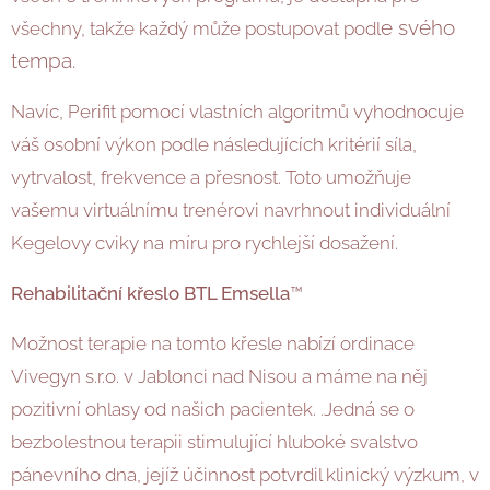
e svého
všechny, takže každý může postupovat podl
tempa.
Navíc, Perifit pomocí vlastních algoritmů vyhodnocuje
váš osobní výkon podle následujících kritérií síla,
vytrvalost, frekvence a přesnost. Toto umožňuje
vašemu virtuálnímu trenérovi navrhnout individuální
Kegelovy cviky na míru pro rychlejší dosažení.
Rehabilitační křeslo BTL Emsella
™
Možnost terapie na tomto křesle nabízí ordinace
Vivegyn s.r.o. v Jablonci nad Nisou a máme na něj
pozitivní ohlasy od našich pacientek.
Jedná se o
.
bezbolestnou terapii stimulující hluboké svalstvo
pánevního dna, jejíž účinnost potvrdil klinický výzkum, v