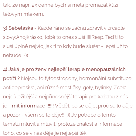
tak, že např. 2x denně bych si měla promazat kůži
tělovým mlékem.
3) Sebeláska
- Každé ráno se začnu zdravit v zrcadle
slovy:Ahojkrásko, tobě to dnes sluší !!!!Resp. Teď ti to
sluší úplně nejvíc, jak ti to kdy bude slušet - lepší už to
nebude :-))
4) Jaká je pro ženy nejlepší terapie menopauzálních
potíží ?
Nejsou to fytoestrogeny, hormonální substituce,
antidepresiva, ani různé mastičky, gely, bylinky. Zcela
nejdůležitější a nejpřínosnější terapií pro každou z nás
je -
mít informace !!!!!!
Vědět, co se děje, proč se to děje
a pozor - všem se to děje!!! :)) Je potřeba o tomto
tématu mluvit a mluvit, protože znalost a informace
toho, co se v nás děje je nejlepší lék.