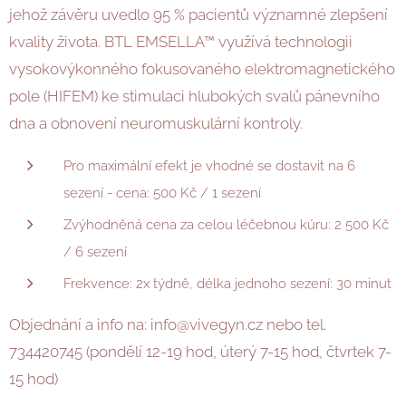
jehož závěru uvedlo 95 % pacientů významné zlepšení
kvality života. BTL EMSELLA™ využívá technologii
vysokovýkonného fokusovaného elektromagnetického
pole (HIFEM) ke stimulaci hlubokých svalů pánevního
dna a obnovení neuromuskulární kontroly.
Pro maximální efekt je vhodné se dostavit na 6
sezení - cena: 500 Kč / 1 sezení
Zvýhodněná cena za celou léčebnou kúru: 2 500 Kč
/ 6 sezení
Frekvence: 2x týdně, délka jednoho sezení: 30 minut
Objednání a info na: info@vivegyn.cz nebo tel.
734420745 (pondělí 12-19 hod, úterý 7-15 hod, čtvrtek 7-
15 hod)