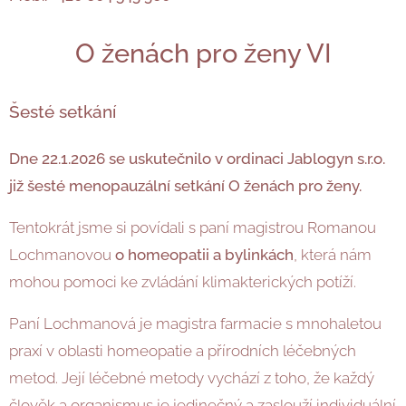
O ženách pro ženy VI
Šesté setkání
Dne 22.1.2026 se uskutečnilo v ordinaci Jablogyn s.r.o.
již šesté menopauzální setkání O ženách pro ženy.
Tentokrát jsme si povídali s paní magistrou Romanou
Lochmanovou
o homeopatii a bylinkách
, která nám
mohou pomoci ke zvládání klimakterických potíží.
Paní Lochmanová je magistra farmacie s mnohaletou
praxí v oblasti homeopatie a přírodních léčebných
metod. Její léčebné metody vychází z toho, že každý
člověk a organismus je jedinečný a zaslouží individuální