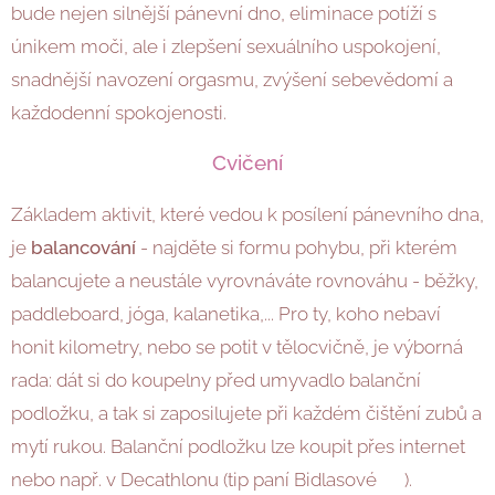
bude nejen silnější pánevní dno, eliminace potíží s
únikem moči, ale i zlepšení sexuálního uspokojení,
snadnější navození orgasmu, zvýšení sebevědomí a
každodenní spokojenosti.
Cvičení
Základem aktivit, které vedou k posílení pánevního dna,
je
balancování
- najděte si formu pohybu, při kterém
balancujete a neustále vyrovnáváte rovnováhu - běžky,
paddleboard, jóga, kalanetika,... Pro ty, koho nebaví
honit kilometry, nebo se potit v tělocvičně, je výborná
rada: dát si do koupelny před umyvadlo balanční
podložku, a tak si zaposilujete při každém čištění zubů a
mytí rukou. Balanční podložku lze koupit přes internet
nebo např. v Decathlonu (tip paní Bidlasové 😊).