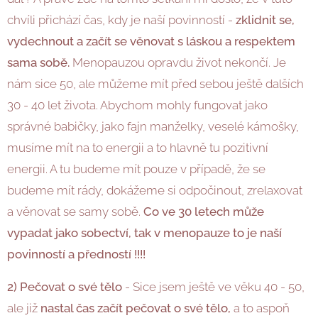
chvíli přichází čas, kdy je naší povinností -
zklidnit se,
vydechnout a začít se věnovat s láskou a respektem
sama sobě.
Menopauzou opravdu život nekončí. Je
nám sice 50, ale můžeme mít před sebou ještě dalších
30 - 40 let života. Abychom mohly fungovat jako
správné babičky, jako fajn manželky, veselé kámošky,
musíme mít na to energii a to hlavně tu pozitivní
energii. A tu budeme mít pouze v případě, že se
budeme mít rády, dokážeme si odpočinout, zrelaxovat
a věnovat se samy sobě.
Co ve 30 letech může
vypadat jako sobectví, tak v menopauze to je naší
povinností a předností !!!!
2) Pečovat o své tělo
- Sice jsem ještě ve věku 40 - 50,
ale již
nastal čas začít pečovat o své tělo,
a to aspoň