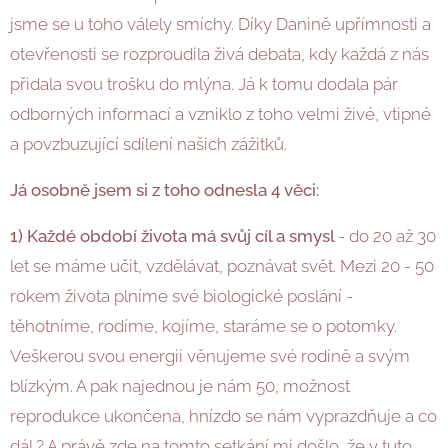
jsme se u toho válely smíchy. Díky Danině upřímnosti a
otevřenosti se rozproudila živá debata, kdy každá z nás
přidala svou trošku do mlýna. Já k tomu dodala pár
odborných informací a vzniklo z toho velmi živé, vtipné
a povzbuzující sdílení našich zážitků.
Já osobně jsem si z toho odnesla 4 věci:
1) Každé období života má svůj cíl a smysl
- do 20 až 30
let se máme učit, vzdělávat, poznávat svět. Mezi 20 - 50
rokem života plníme své biologické poslání -
těhotníme, rodíme, kojíme, staráme se o potomky.
Veškerou svou energii věnujeme své rodině a svým
blízkým. A pak najednou je nám 50, možnost
reprodukce ukončena, hnízdo se nám vyprazdňuje a co
dál ? A právě zde na tomto setkání mi došlo, že v tuto