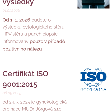
výsledky
01.01.2026
Od 1. 1. 2026
budete o
výsledku cytologického stěru,
HPV stěru a punch biopsie
pouze v případě
informovány
pozitivního nálezu
.
Certifikát ISO
9001:2015
08.09.2025
od 24. 7. 2025 je gynekologická
ordinace MUDr. Jörgová s.r.o.