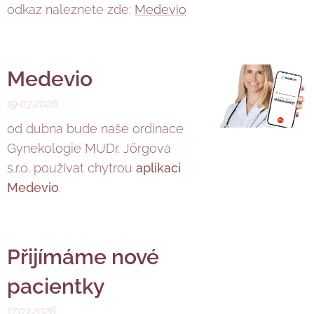
odkaz naleznete zde:
Medevio
Medevio
19.03.2026
od dubna bude naše ordinace
Gynekologie MUDr. Jörgová
s.r.o. používat chytrou
aplikaci
Medevio
.
Přijímáme nové
pacientky
17.03.2026