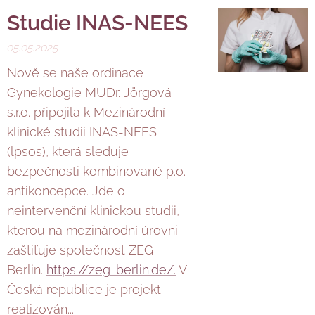
Studie INAS-NEES
05.05.2025
Nově se naše ordinace
Gynekologie MUDr. Jörgová
s.r.o. připojila k Mezinárodní
klinické studii INAS-NEES
(lpsos), která sleduje
bezpečnosti kombinované p.o.
antikoncepce. Jde o
neintervenční klinickou studii,
kterou na mezinárodní úrovni
zaštiťuje společnost ZEG
Berlin.
https://zeg-berlin.de/.
V
Česká republice je projekt
realizován...